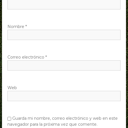
ó
n
d
Nombre
*
e
e
Correo electrónico
*
n
t
Web
r
a
d
Guarda mi nombre, correo electrónico y web en este
navegador para la próxima vez que comente.