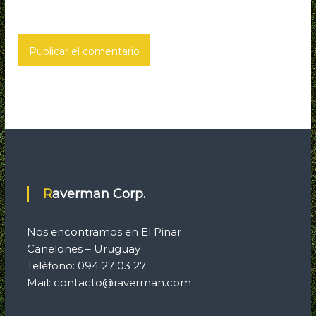
a
s
Raverman Corp.
Nos encontramos en El Pinar
Canelones – Uruguay
Teléfono: 094 27 03 27
Mail: contacto@raverman.com