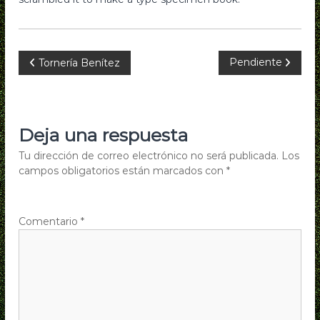
n
t
a
N
Pendiente
Tornería Benítez
s
I
a
n
d
v
Deja una respuesta
u
s
e
Tu dirección de correo electrónico no será publicada.
Los
t
campos obligatorios están marcados con
*
r
g
i
a
a
Comentario
*
l
c
e
s
i