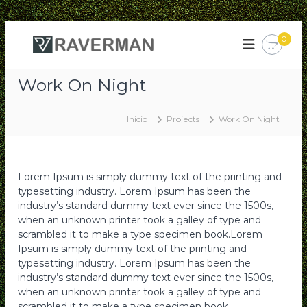
S
0
a
R
L
i
l
a
j
t
v
a
Work On Night
a
e
d
r
o
r
a
r
Inicio
Projects
Work On Night
m
l
a
a
s
c
y
o
n
A
n
–
Lorem Ipsum is simply dummy text of the printing and
c
t
H
c
typesetting industry. Lorem Ipsum has been the
e
e
industry’s standard dummy text ever since the 1500s,
e
n
s
when an unknown printer took a galley of type and
r
o
i
scrambled it to make a type specimen book.Lorem
r
r
d
Ipsum is simply dummy text of the printing and
i
a
o
typesetting industry. Lorem Ipsum has been the
o
m
s
industry’s standard dummy text ever since the 1500s,
i
when an unknown printer took a galley of type and
e
scrambled it to make a type specimen book.