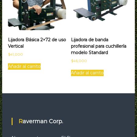
n
t
a
s
I
Lijadora Básica 2×72 de uso
Lijadora de banda
n
Vertical
profesional para cuchillería
d
modelo Standard
$
41,000
u
$
46,000
s
Añadir al carrito
t
Añadir al carrito
r
i
a
l
e
s
Raverman Corp.